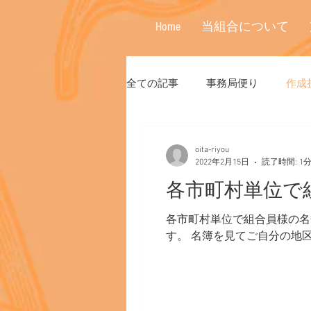
Home
当組合について
全ての記事
事務局便り
作成
oita-riyou
2022年2月15日
読了時間: 1
各市町村単位で
各市町村単位で組合員様の名
す。 名簿を見てご自分の地