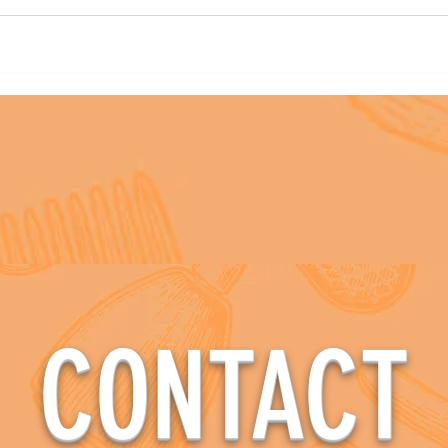
AII RIGHT RESAVED OITA-RIYOU ASSOCIAITON
CONTACT