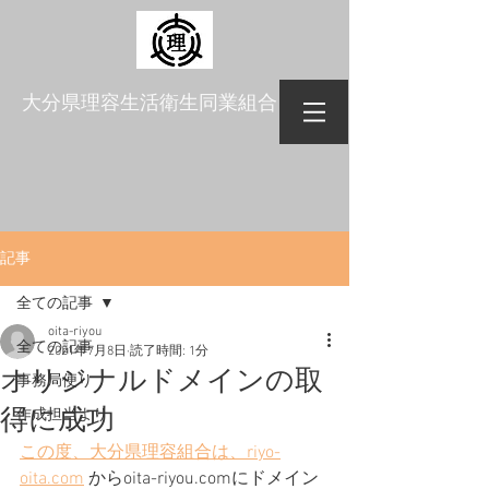
​大分県理容生活衛生同業組合
記事
全ての記事
oita-riyou
全ての記事
2021年7月8日
読了時間: 1分
オリジナルドメインの取
事務局便り
得に成功
作成担当より
この度、大分県理容組合は、riyo-
oita.com
 からoita-riyou.comにドメイン