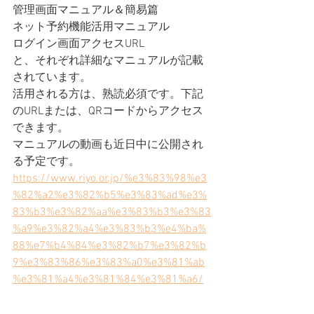
管理画面マニュアル＆簡易篇
ネット予約機能活用マニュアル
ログイン画面アクセスURL
と、それぞれ詳細なマニュアルが記載
されています。
活用される方は、熟読必須です。下記
のURLまたは、QRコードからアクセス
できます。
マニュアルの動画も近日中に公開され
る予定です。
https://www.riyo.or.jp/%e3%83%98%e3
%82%a2%e3%82%b5%e3%83%ad%e3%
83%b3%e3%82%aa%e3%83%b3%e3%83
%a9%e3%82%a4%e3%83%b3%e4%ba%
88%e7%b4%84%e3%82%b7%e3%82%b
9%e3%83%86%e3%83%a0%e3%81%ab
%e3%81%a4%e3%81%84%e3%81%a6/