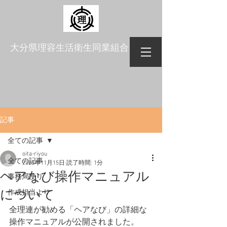
​大分県理容生活衛生同業組合
記事
全ての記事
oita-riyou
全ての記事
2023年11月15日
読了時間: 1分
ヘアなび操作マニュアル
事務局便り
について
作成担当より
全理連が勧める「ヘアなび」の詳細な
操作マニュアルが公開されました。