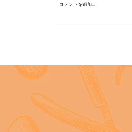
書が出ました。 某美容所で医療
コメントを追加…
事故が発生しました。内容をご覧
になり、十分ご注意下さい。
https://drive.google.com/file/d/1T
E_yLIqmp0wmRgU9MgJnsAuhT89
rZeUV/view?usp=drive_link パンフ
↑のリンクからご覧いただけま
す。