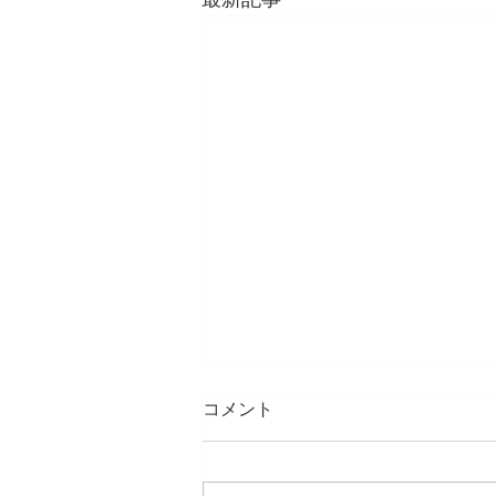
最新記事
カツラ用のヘナの取り扱いに
コメント
ついて
大分県生活衛生課より注意喚起文