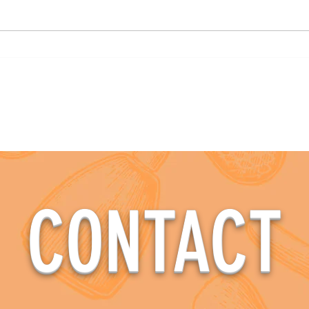
でも特に大きな制度の一つであ
供） 平素は、当指導センター
り、割引額によっては、毎月の組
事業
合費の数年分に相当するケースも
り、
ございます。また、対象者の範囲
この
が幅広く、組合員の方だけでなく
まし
ご家族・従業員にもメリットが及
す。
ぶ制度となっております。 是
合員
非、一読していただいて「もし
しくお
も！！」のときにお役立てくださ
動画内
い。
経営
スマ
AII RIGHT RESAVED OITA-RIYOU ASSOCIAITON
なが
CONTACT