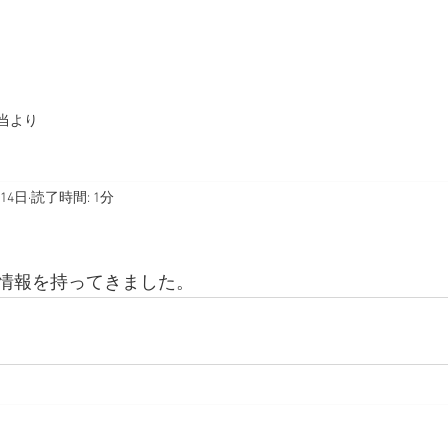
支部紹介
お問合せ
各種書類ダウンロード
リン
当より
月14日
読了時間: 1分
情報を持ってきました。