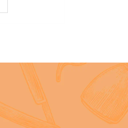
の実施にあたりご協力を賜
厚く御礼申し上げます。
度、動画を下記の通り作成し
たので、情報提供いたしま
 管下生活衛生同業組合の組
にご周知いただくよう、よろ
願いいたします。 記 １
容 表題 内 容 生衛業
セミナー （期間限定配信）
ホでOK！集客＆売上UPにつ
る写真の