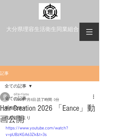
​大分県理容生活衛生同業組合
記事
全ての記事
oita-riyou
全ての記事
2025年7月8日
読了時間: 0分
Hair Creation 2026 「Eance」動
事務局便り
画公開
作成担当より
https://www.youtube.com/watch?
v=pUBzKGA63Zk&t=3s